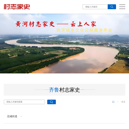
齐鲁
村志家史
单县
北城街道