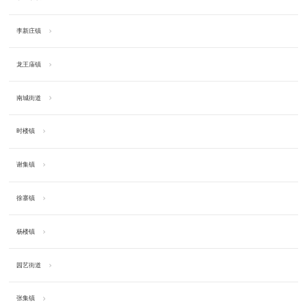
李新庄镇
龙王庙镇
南城街道
时楼镇
谢集镇
徐寨镇
杨楼镇
园艺街道
张集镇