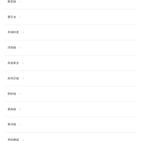
蔡堂镇
曹庄乡
东城街道
浮岗镇
高老家乡
高韦庄镇
郭村镇
黄岗镇
莱河镇
李田楼镇