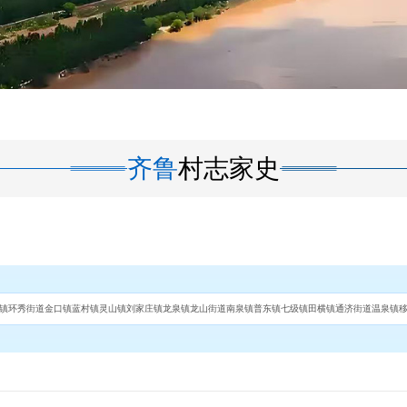
齐鲁
村志家史
镇
环秀街道
金口镇
蓝村镇
灵山镇
刘家庄镇
龙泉镇
龙山街道
南泉镇
普东镇
七级镇
田横镇
通济街道
温泉镇