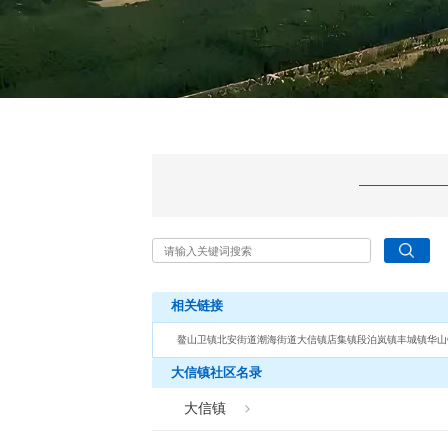
相关链接
鳌山卫镇
北安街道
潮海街道
大信镇
店集镇
段泊岚镇
丰城镇
华山
大信镇社区名录
大信镇