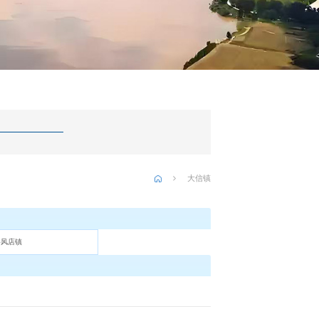
大信镇
移风店镇