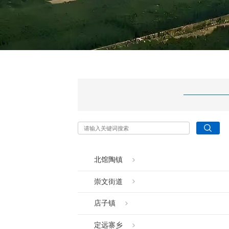
北馆陶镇
崇文街道
店子镇
定远寨乡