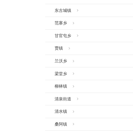
东古城镇
范寨乡
甘官屯乡
贾镇
兰沃乡
梁堂乡
柳林镇
清泉街道
清水镇
桑阿镇