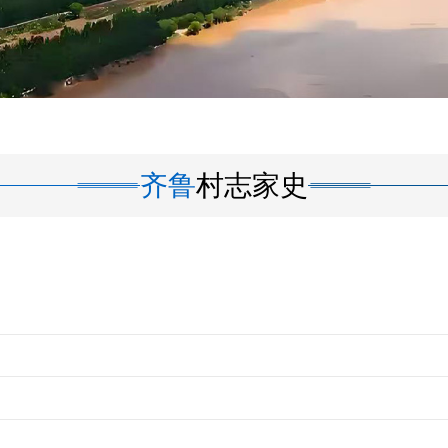
齐鲁
村志家史