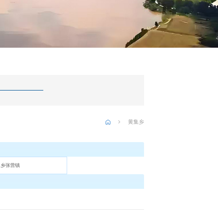
黄集乡
集乡
张营镇