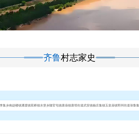
齐鲁
村志家史
李集乡
南赵楼镇
潘渡镇
双桥镇
水堡乡
随官屯镇
唐庙镇
唐塔街道
武安镇
杨庄集镇
玉皇庙镇
郓州街道
张鲁