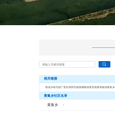
相关链接
陈坡乡
程屯镇
丁里长镇
郭屯镇
侯咽集镇
黄安镇
黄堆集镇
黄集乡
黄集乡社区名录
黄集乡