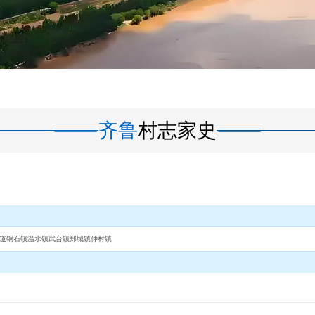
齐鲁
村志家史
道
铜石镇
温水镇
武台镇
郑城镇
仲村镇