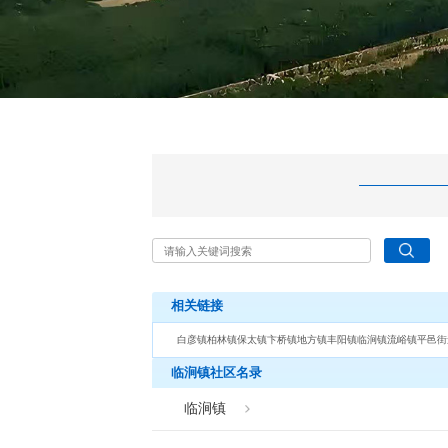
相关链接
白彦镇
柏林镇
保太镇
卞桥镇
地方镇
丰阳镇
临涧镇
流峪镇
平邑街
临涧镇社区名录
临涧镇