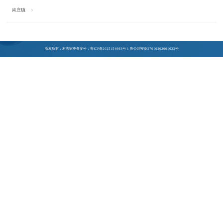
肖庄镇
版权所有：村志家史
备案号：鲁ICP备2025154993号-1
鲁公网安备37010302001623号