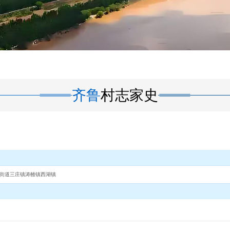
齐鲁
村志家史
街道
三庄镇
涛雒镇
西湖镇