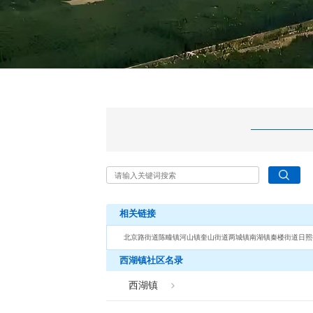
相关链接
北京路街道
陈疃镇
河山镇
奎山街道
两城镇
南湖镇
秦楼街道
日照
西湖镇社区名录
西湖镇