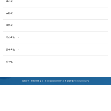
峨山镇
古邵镇
榴园镇
坛山街道
吴林街道
阴平镇
版权所有：村志家史
备案号：鲁ICP备2025154993号-1
鲁公网安备37010302001623号