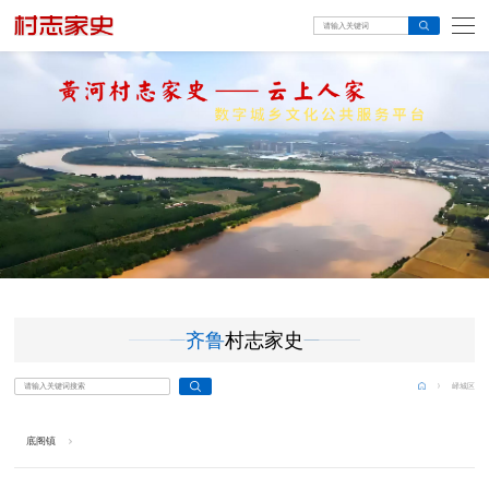
齐鲁
村志家史
峄城区
底阁镇