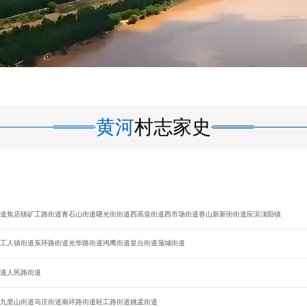
黄河
村志家史
道
焦店镇
矿工路街道
青石山街道
曙光街街道
西高皇街道
西市场街道
香山
新新街街道
应滨
滍阳镇
工人镇街道
东环路街道
光华路街道
鸿鹰街道
皇台街道
蒲城街道
道
人民路街道
九里山街道
马庄街道
南环路街道
轻工路街道
姚孟街道