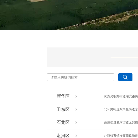
新华区
滨湖
光明路街道
湖滨路街
卫东区
北环路街道
东高皇街道
东
石龙区
高庄街道
龙河街道
龙兴街
湛河区
北渡镇
曹镇乡
高阳路街道